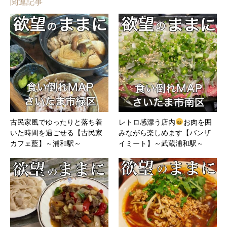
関連記事
古民家風でゆったりと落ち着
レトロ感漂う店内
お肉を囲
いた時間を過ごせる【古民家
みながら楽しめます【バンザ
カフェ藍】～浦和駅～
イミート】～武蔵浦和駅～