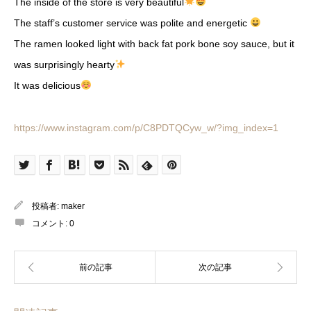
The inside of the store is very beautiful
The staff’s customer service was polite and energetic
The ramen looked light with back fat pork bone soy sauce, but it
was surprisingly hearty
It was delicious
https://www.instagram.com/p/C8PDTQCyw_w/?img_index=1
投稿者:
maker
コメント:
0