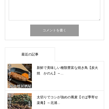
最近の記事
新鮮で美味しい種類豊富な焼き鳥【炭火
焼 かのん】～...
太切りでコシが強めの蕎麦【そば季寄せ
楽庵】～北浦...