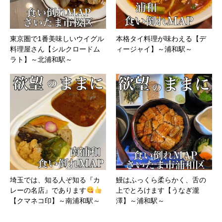
東京圏で1番美味しいウイグル
本格タイ料理が味わえる【デ
料理屋さん【シルクロードム
ィージャイ】～浦和駅～
ラト】～北浦和駅～
埼玉では、知る人ぞ知る『カ
鰻はふっくら柔らかく、舌の
レーの名店』であります
上でとろけます【うなぎ瀧
【クマネコ印】～南浦和駅～
澤】～浦和駅～