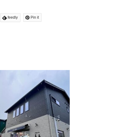
feedly
Pin it