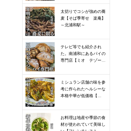
太切りでコシが強めの蕎
麦【そば季寄せ 楽庵】
～北浦和駅～
テレビ等でも紹介され
た。南浦和にあるパイの
専門店【ミオ テゾー…
ミシュラン店舗の味を参
考に作られたヘルシーな
本格中華が低価格【…
お料理は地産や季節の食
材が使われていて美味し