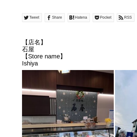
Tweet
Share
Hatena
Pocket
RSS
【店名】
石屋
【Store name】
Ishiya