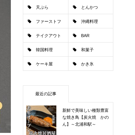
天ぷら
とんかつ
ゃぶしゃぶ
ファーストフ
沖縄料理
テイクアウト
BAR
ード
韓国料理
和菓子
ケーキ屋
かき氷
最近の記事
新鮮で美味しい種類豊富
な焼き鳥【炭火焼 かの
ん】～北浦和駅～