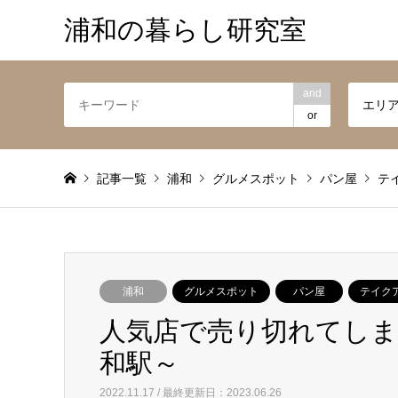
浦和の暮らし研究室
and
エリ
or
記事一覧
浦和
グルメスポット
パン屋
テ
浦和
グルメスポット
パン屋
テイク
人気店で売り切れてしまう
和駅～
2022.11.17 / 最終更新日：2023.06.26