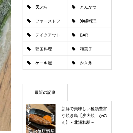
天ぷら
とんかつ
ゃぶしゃぶ
ファーストフ
沖縄料理
テイクアウト
BAR
ード
韓国料理
和菓子
ケーキ屋
かき氷
最近の記事
新鮮で美味しい種類豊富
な焼き鳥【炭火焼 かの
ん】～北浦和駅～