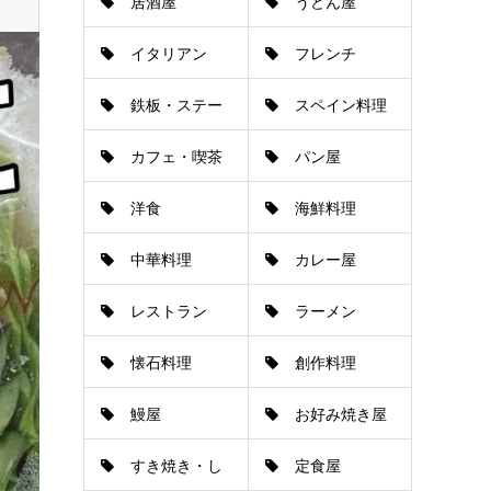
居酒屋
うどん屋
イタリアン
フレンチ
鉄板・ステー
スペイン料理
カフェ・喫茶
パン屋
キ
洋食
海鮮料理
店
中華料理
カレー屋
レストラン
ラーメン
懐石料理
創作料理
鰻屋
お好み焼き屋
すき焼き・し
定食屋