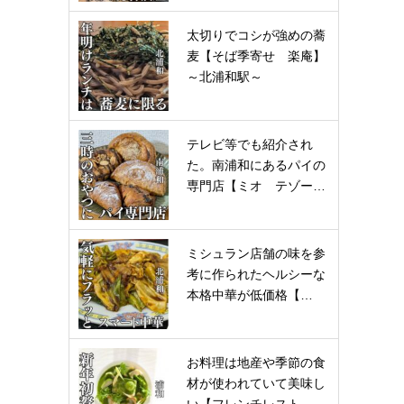
太切りでコシが強めの蕎
麦【そば季寄せ 楽庵】
～北浦和駅～
テレビ等でも紹介され
た。南浦和にあるパイの
専門店【ミオ テゾー…
ミシュラン店舗の味を参
考に作られたヘルシーな
本格中華が低価格【…
お料理は地産や季節の食
材が使われていて美味し