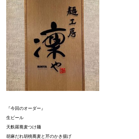
『今回のオーダー』
生ビール
天麩羅蕎麦つけ麺
胡麻だれ胡桃蕎麦と芹のかき揚げ