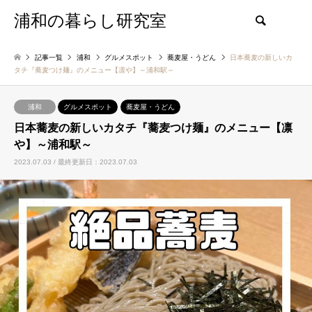
浦和の暮らし研究室
検索
記事一覧
浦和
グルメスポット
蕎麦屋・うどん
日本蕎麦の新しいカ
タチ『蕎麦つけ麺』のメニュー【凛や】～浦和駅～
浦和
グルメスポット
蕎麦屋・うどん
日本蕎麦の新しいカタチ『蕎麦つけ麺』のメニュー【凛
や】～浦和駅～
2023.07.03 / 最終更新日：2023.07.03