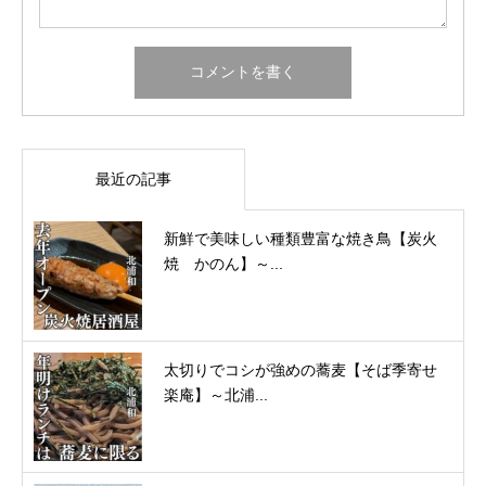
最近の記事
新鮮で美味しい種類豊富な焼き鳥【炭火
焼 かのん】～...
太切りでコシが強めの蕎麦【そば季寄せ
楽庵】～北浦...