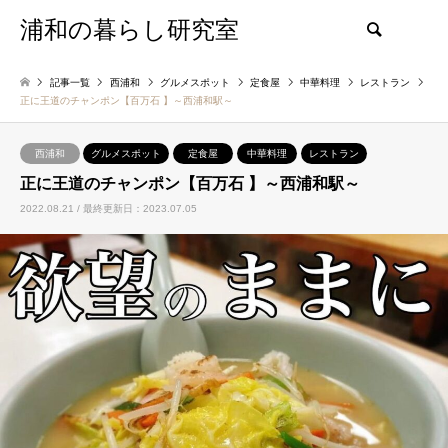
浦和の暮らし研究室
検索
記事一覧
西浦和
グルメスポット
定食屋
中華料理
レストラン
正に王道のチャンポン【百万石 】～西浦和駅～
西浦和
グルメスポット
定食屋
中華料理
レストラン
正に王道のチャンポン【百万石 】～西浦和駅～
2022.08.21 / 最終更新日：2023.07.05