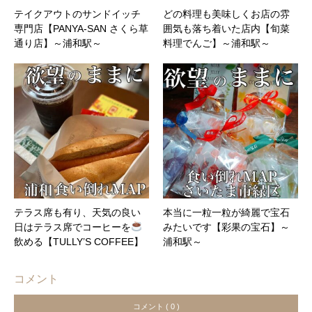
テイクアウトのサンドイッチ
どの料理も美味しくお店の雰
専門店【PANYA-SAN さくら草
囲気も落ち着いた店内【旬菜
通り店】～浦和駅～
料理でんご】～浦和駅～
テラス席も有り、天気の良い
本当に一粒一粒が綺麗で宝石
日はテラス席でコーヒーを
みたいです【彩果の宝石】～
飲める【TULLY’S COFFEE】
浦和駅～
…
コメント
コメント ( 0 )