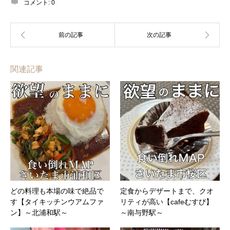
コメント:
0
関連記事
どの料理も本場の味で絶品で
定食からデザートまで、クオ
す【タイキッチンウアムファ
リティが高い【cafeむすび】
ン】～北浦和駅～
～南与野駅～