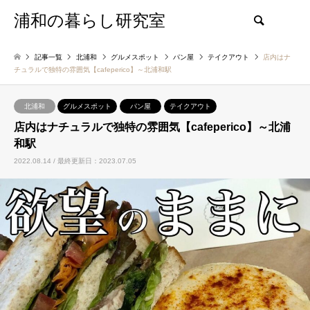
浦和の暮らし研究室
検索
記事一覧
北浦和
グルメスポット
パン屋
テイクアウト
店内はナ
チュラルで独特の雰囲気【cafeperico】～北浦和駅
北浦和
グルメスポット
パン屋
テイクアウト
店内はナチュラルで独特の雰囲気【cafeperico】～北浦
和駅
2022.08.14 / 最終更新日：2023.07.05