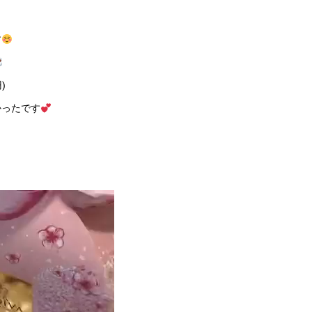
す
)
かったです