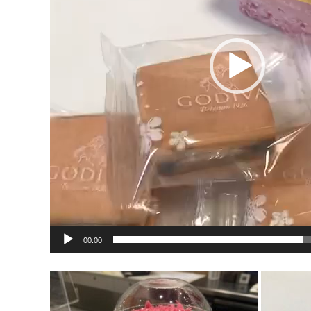
ヤ
ー
00:00