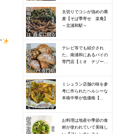
太切りでコシが強めの蕎
麦【そば季寄せ 楽庵】
～北浦和駅～
す
テレビ等でも紹介され
た。南浦和にあるパイの
専門店【ミオ テゾー…
ミシュラン店舗の味を参
考に作られたヘルシーな
本格中華が低価格【…
お料理は地産や季節の食
材が使われていて美味し