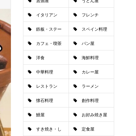
居酒屋
うどん屋
イタリアン
フレンチ
鉄板・ステー
スペイン料理
カフェ・喫茶
パン屋
キ
洋食
海鮮料理
店
中華料理
カレー屋
レストラン
ラーメン
懐石料理
創作料理
鰻屋
お好み焼き屋
すき焼き・し
定食屋