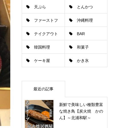
天ぷら
とんかつ
ゃぶしゃぶ
ファーストフ
沖縄料理
テイクアウト
BAR
ード
韓国料理
和菓子
ケーキ屋
かき氷
最近の記事
新鮮で美味しい種類豊富
な焼き鳥【炭火焼 かの
ん】～北浦和駅～