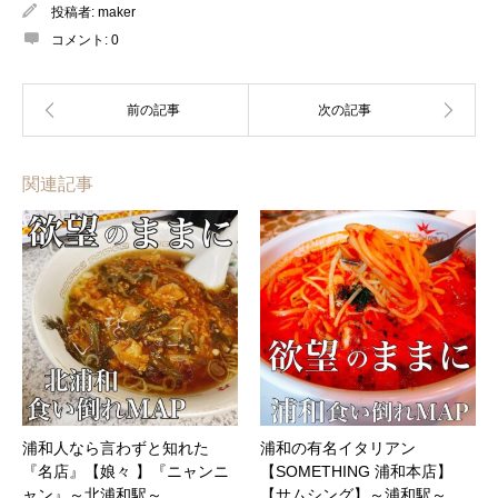
投稿者:
maker
コメント:
0
関連記事
浦和人なら言わずと知れた
浦和の有名イタリアン
『名店』【娘々 】『ニャンニ
【SOMETHING 浦和本店】
ャン』～北浦和駅～
【サムシング】～浦和駅～