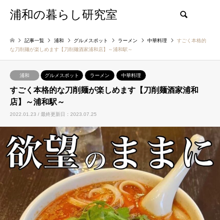
浦和の暮らし研究室
検索
記事一覧
浦和
グルメスポット
ラーメン
中華料理
すごく本格的
な刀削麺が楽しめます【刀削麺酒家浦和店】～浦和駅～
浦和
グルメスポット
ラーメン
中華料理
すごく本格的な刀削麺が楽しめます【刀削麺酒家浦和
店】～浦和駅～
2022.01.23 / 最終更新日：2023.07.25