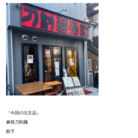
『今回の注文品』
麻辣刀削麺
餃子