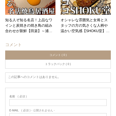
知る人ぞ知る名店！上品なワ
オシャレな雰囲気と女将とス
インと炭焼きの焼き鳥の組み
タッフの方の気さくな人柄や
合わせが新鮮【田楽】～浦…
温かい空気感【SHOKU堂】…
コメント
コメント ( 0 )
トラックバック ( 0 )
この記事へのコメントはありません。
名前
( 必須 )
E-MAIL
( 必須 ) - 公開されません -