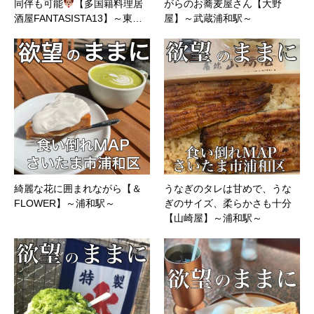
同伴も可能
【多国籍料理居
がらのお蕎麦屋さん【大野
酒屋FANTASISTA13】～東…
屋】～武蔵浦和駅～
綺麗な花に囲まれながら【＆
うなぎのタレは甘めで、うな
FLOWER】～浦和駅～
ぎのサイズ、柔らかさも十分
【山崎屋】～浦和駅～