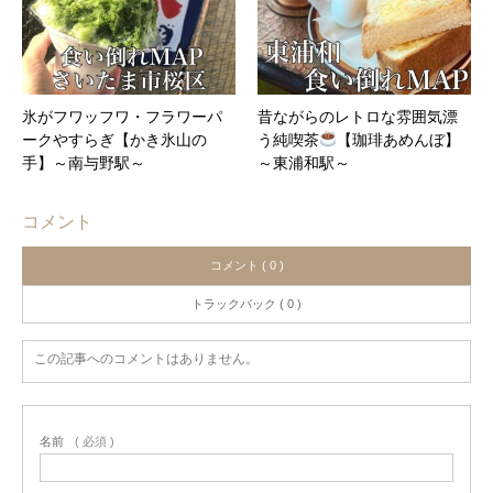
氷がフワッフワ・フラワーパ
昔ながらのレトロな雰囲気漂
ークやすらぎ【かき氷山の
う純喫茶
【珈琲あめんぼ】
手】～南与野駅～
～東浦和駅～
コメント
コメント ( 0 )
トラックバック ( 0 )
この記事へのコメントはありません。
名前
( 必須 )