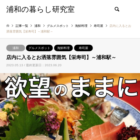
浦和の暮らし研究室
検索
記事一覧
浦和
グルメスポット
海鮮料理
寿司屋
店内に入るとお
洒落雰囲気【栄寿司】～浦和駅～
浦和
グルメスポット
海鮮料理
寿司屋
店内に入るとお洒落雰囲気【栄寿司】～浦和駅～
2023.05.13 / 最終更新日：2023.06.20