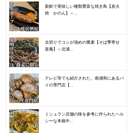
新鮮で美味しい種類豊富な焼き鳥【炭火
焼 かのん】～...
太切りでコシが強めの蕎麦【そば季寄せ
楽庵】～北浦...
テレビ等でも紹介された。南浦和にあるパ
イの専門店【...
ミシュラン店舗の味を参考に作られたヘル
シーな本格中...