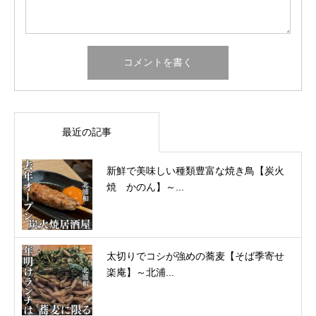
最近の記事
新鮮で美味しい種類豊富な焼き鳥【炭火
焼 かのん】～...
太切りでコシが強めの蕎麦【そば季寄せ
楽庵】～北浦...