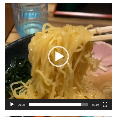
動
画
プ
レ
ー
ヤ
ー
00:00
00:03