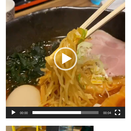
動
画
プ
レ
ー
ヤ
ー
00:00
00:04