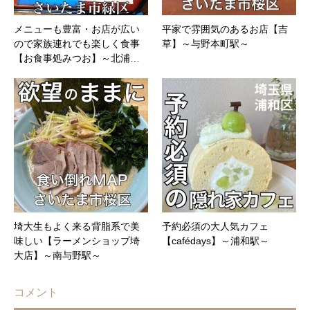
メニューも豊富・お店が広い
平家で雰囲気のあるお店【吉
ので家族連れでも楽しく食事
草】～与野本町駅～
【お食事処みつお】～北浦…
埼大生もよく来る背脂系で美
予約必須の大人気カフェ
味しい【ラーメンショップ埼
【cafédays】～浦和駅～
大店】～南与野駅～
コメント