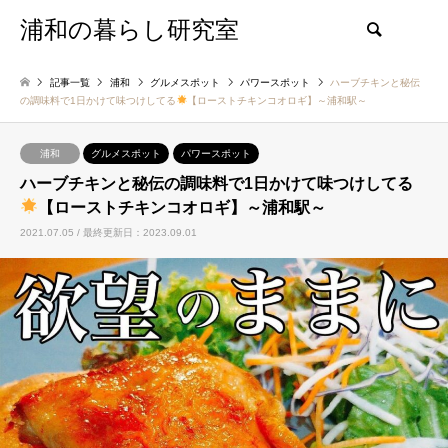
浦和の暮らし研究室
検索
記事一覧
浦和
グルメスポット
パワースポット
ハーブチキンと秘伝
の調味料で1日かけて味つけしてる
【ローストチキンコオロギ】～浦和駅～
浦和
グルメスポット
パワースポット
ハーブチキンと秘伝の調味料で1日かけて味つけしてる
【ローストチキンコオロギ】～浦和駅～
2021.07.05 / 最終更新日：2023.09.01