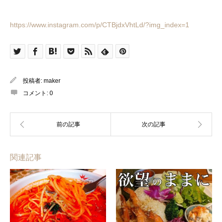
https://www.instagram.com/p/CTBjdxVhtLd/?img_index=1
投稿者:
maker
コメント:
0
関連記事