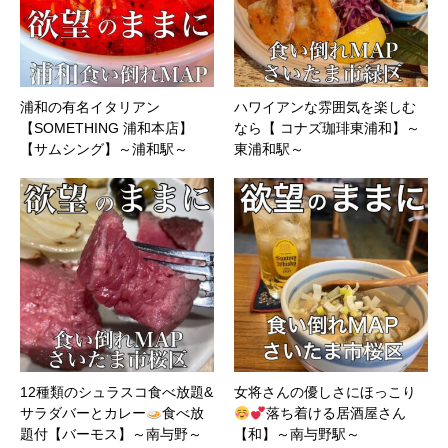
浦和の有名イタリアン
ハワイアンな雰囲気を楽しむ
【SOMETHING 浦和本店】
なら【 コナズ珈琲東浦和】～
【サムシング】～浦和駅～
東浦和駅～
12種類のシュラスコ食べ放題&
女将さんの優しさにほっこり
サラダバーとカレー
食べ放
落ち着ける居酒屋さん
題付【バーモス】～南与野～
【和】～南与野駅～