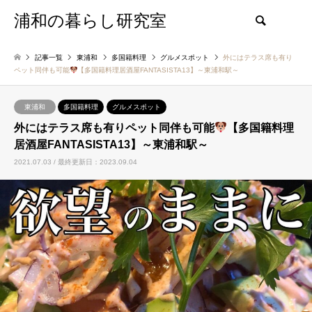
浦和の暮らし研究室
検索
記事一覧
東浦和
多国籍料理
グルメスポット
外にはテラス席も有り
ペット同伴も可能
【多国籍料理居酒屋FANTASISTA13】～東浦和駅～
東浦和
多国籍料理
グルメスポット
外にはテラス席も有りペット同伴も可能
【多国籍料理
居酒屋FANTASISTA13】～東浦和駅～
2021.07.03 / 最終更新日：2023.09.04