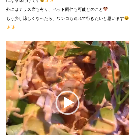
になる味付けです
外にはテラス席も有り、ペット同伴も可能とのこと
もう少し涼しくなったら、ワンコも連れて行きたいと思います
動
画
プ
レ
ー
ヤ
ー