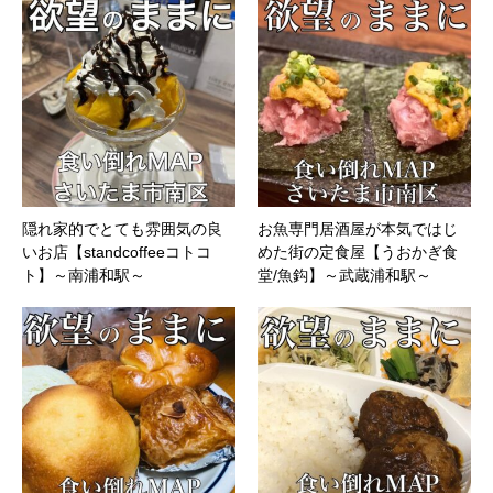
隠れ家的でとても雰囲気の良
お魚専門居酒屋が本気ではじ
いお店【standcoffeeコトコ
めた街の定食屋【うおかぎ食
ト】～南浦和駅～
堂/魚鈎】～武蔵浦和駅～