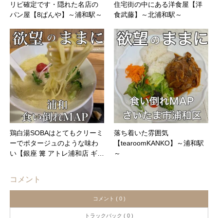
リピ確定です・隠れた名店の
住宅街の中にある洋食屋【洋
パン屋【8ぱんや】～浦和駅～
食武藤】～北浦和駅～
鶏白湯SOBAはとてもクリーミ
落ち着いた雰囲気
ーでポタージュのような味わ
【tearoomKANKO】～浦和駅
い【銀座 篝 アトレ浦和店 ギ…
～
コメント
コメント ( 0 )
トラックバック ( 0 )