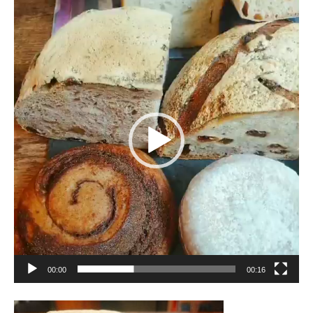
動
画
プ
レ
ー
ヤ
ー
00:00
00:16