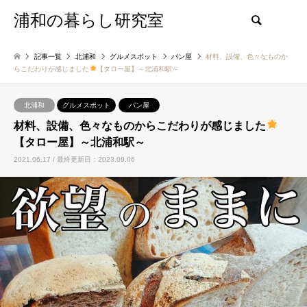
浦和の暮らし研究室
検索
記事一覧
北浦和
グルメスポット
パン屋
材料、設備、色々なものか
らこだわりが感じました
【タロー屋】～北浦和駅～
北浦和
グルメスポット
パン屋
材料、設備、色々なものからこだわりが感じました
【タロー屋】～北浦和駅～
2021.06.17 / 最終更新日：2023.09.06