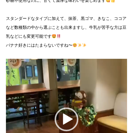
砂糖不使用なのに、甘くて濃厚な味わいを楽しめます
スタンダードなタイプに加えて、抹茶、黒ゴマ、きなこ、ココア
など数種類の中から選ぶことも出来ますし、牛乳が苦手な方は豆
乳などにも変更可能です
バナナ好きにはたまらないですね〜
動
画
プ
レ
ー
ヤ
ー