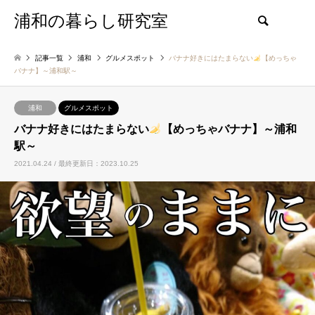
浦和の暮らし研究室
検索
記事一覧
浦和
グルメスポット
バナナ好きにはたまらない
【めっちゃ
バナナ】～浦和駅～
浦和
グルメスポット
バナナ好きにはたまらない
【めっちゃバナナ】～浦和
駅～
2021.04.24 / 最終更新日：2023.10.25