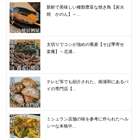
新鮮で美味しい種類豊富な焼き鳥【炭火
焼 かのん】～...
太切りでコシが強めの蕎麦【そば季寄せ
楽庵】～北浦...
テレビ等でも紹介された。南浦和にあるパ
イの専門店【...
ミシュラン店舗の味を参考に作られたヘル
シーな本格中...