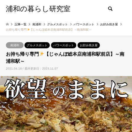
浦和の暮らし研究室
検索
記事一覧
南浦和
グルメスポット
パワースポット
お好み焼き屋
お持ち帰り専門
【じゃんぼ総本店南浦和駅前店】～南浦和駅～
南浦和
グルメスポット
パワースポット
お好み焼き屋
お持ち帰り専門
【じゃんぼ総本店南浦和駅前店】～南
浦和駅～
2021.04.18 / 最終更新日：2023.11.07