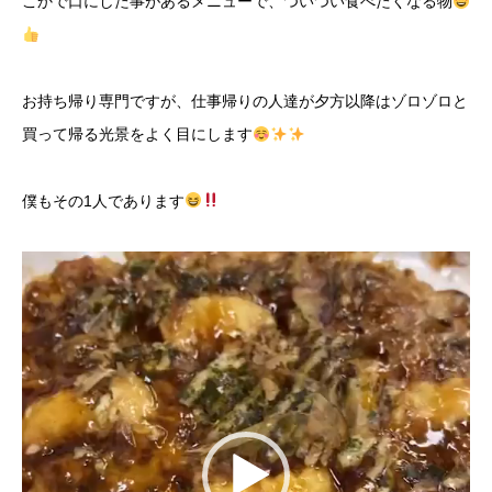
こかで口にした事があるメニューで、ついつい食べたくなる物
お持ち帰り専門ですが、仕事帰りの人達が夕方以降はゾロゾロと
買って帰る光景をよく目にします
僕もその1人であります
動
画
プ
レ
ー
ヤ
ー