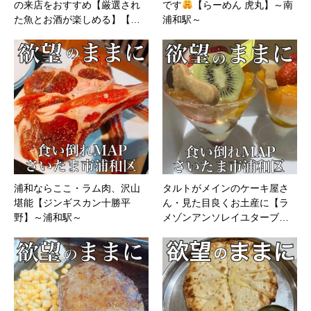
の来店をおすすめ【厳選され
です
【らーめん 虎丸】～南
た魚とお酒が楽しめる】【…
浦和駅～
浦和ならここ・ラム肉、沢山
タルトがメインのケーキ屋さ
堪能【ジンギスカン十勝平
ん・見た目良くお土産に【ラ
野】～浦和駅～
メゾンアンソレイユターブ…