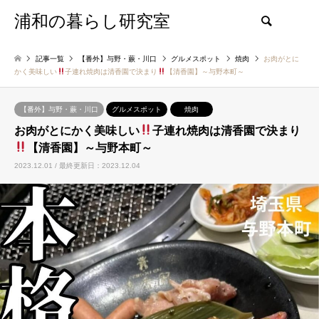
浦和の暮らし研究室
検索
記事一覧
【番外】与野・蕨・川口
グルメスポット
焼肉
お肉がとに
かく美味しい
子連れ焼肉は清香園で決まり
【清香園】～与野本町～
【番外】与野・蕨・川口
グルメスポット
焼肉
お肉がとにかく美味しい
子連れ焼肉は清香園で決まり
【清香園】～与野本町～
2023.12.01 / 最終更新日：2023.12.04