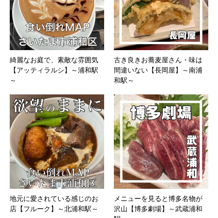
綺麗なお庭で、素敵な雰囲気
古き良きお蕎麦屋さん・味は
【アッティラルシ】～浦和駅
間違いない【長岡屋】～南浦
～
和駅～
地元に愛されている感じのお
メニューを見ると博多名物が
店【フルーク】～北浦和駅～
沢山【博多劇場】～武蔵浦和