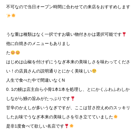
不可なので当日オープン時間に合わせての来店をおすすめします
うな重は種類はなく一択ですお吸い物付きかは選択可能です
他に白焼きのメニューもありまし
た
はじめは山椒を付けずにうなぎ本来の美味しさを味わってくださ
い！の店員さんの説明通りとにかく美味しい
人生で食べた中で間違いなくN
0. 1の鰻は店主自ら小骨1本1本を処理し、とにかくふわふわしか
しながら鰻の旨みがたっぷりです
甘辛のかえしが多いうなぎですが、ここは甘さ控えめのスッキリ
したお味でうなぎ本来の美味しさを引き立てていました
是非1度食べて欲しい名店です