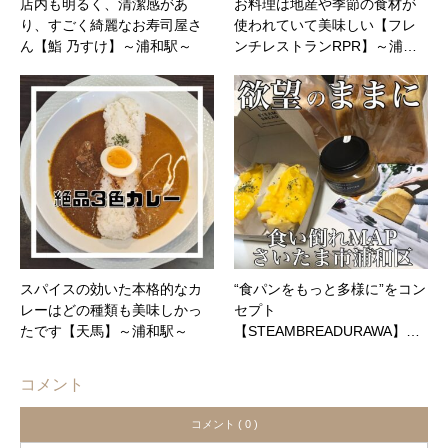
店内も明るく、清潔感があ
お料理は地産や季節の食材が
り、すごく綺麗なお寿司屋さ
使われていて美味しい【フレ
ん【鮨 乃すけ】～浦和駅～
ンチレストランRPR】～浦…
スパイスの効いた本格的なカ
“食パンをもっと多様に”をコン
レーはどの種類も美味しかっ
セプト
たです【天馬】～浦和駅～
【STEAMBREADURAWA】…
コメント
コメント ( 0 )