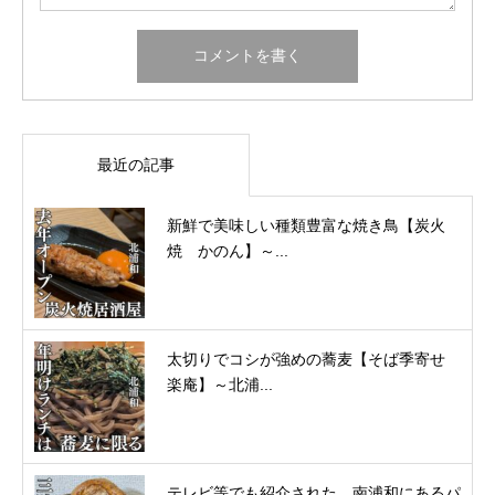
最近の記事
新鮮で美味しい種類豊富な焼き鳥【炭火
焼 かのん】～...
太切りでコシが強めの蕎麦【そば季寄せ
楽庵】～北浦...
テレビ等でも紹介された。南浦和にあるパ