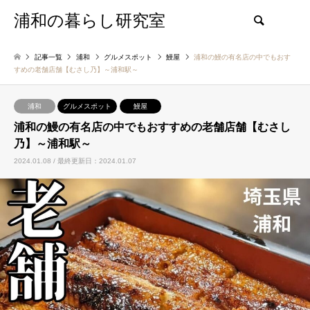
浦和の暮らし研究室
検索
記事一覧
浦和
グルメスポット
鰻屋
浦和の鰻の有名店の中でもおす
すめの老舗店舗【むさし乃】～浦和駅～
浦和
グルメスポット
鰻屋
浦和の鰻の有名店の中でもおすすめの老舗店舗【むさし
乃】～浦和駅～
2024.01.08 / 最終更新日：2024.01.07