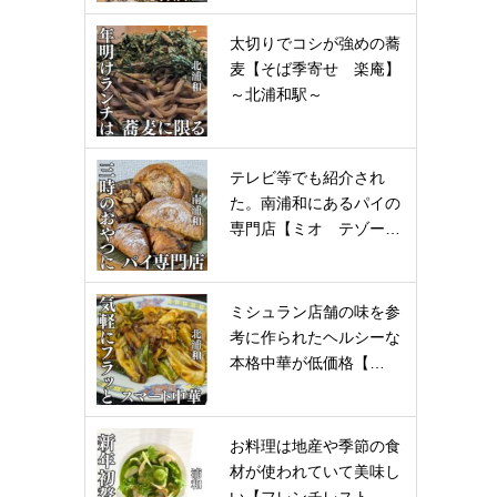
太切りでコシが強めの蕎
麦【そば季寄せ 楽庵】
～北浦和駅～
テレビ等でも紹介され
た。南浦和にあるパイの
専門店【ミオ テゾー…
ミシュラン店舗の味を参
考に作られたヘルシーな
本格中華が低価格【…
お料理は地産や季節の食
材が使われていて美味し