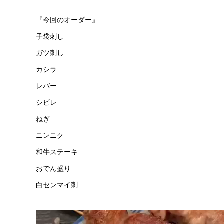
『今回のオーダー』
子袋刺し
ガツ刺し
カシラ
レバー
シビレ
ねぎ
ニンニク
和牛ステーキ
おでん盛り
白センマイ刺
動