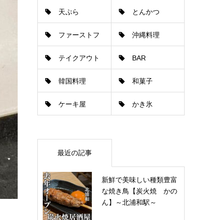
天ぷら
とんかつ
ゃぶしゃぶ
ファーストフ
沖縄料理
テイクアウト
BAR
ード
韓国料理
和菓子
ケーキ屋
かき氷
最近の記事
新鮮で美味しい種類豊富
な焼き鳥【炭火焼 かの
ん】～北浦和駅～