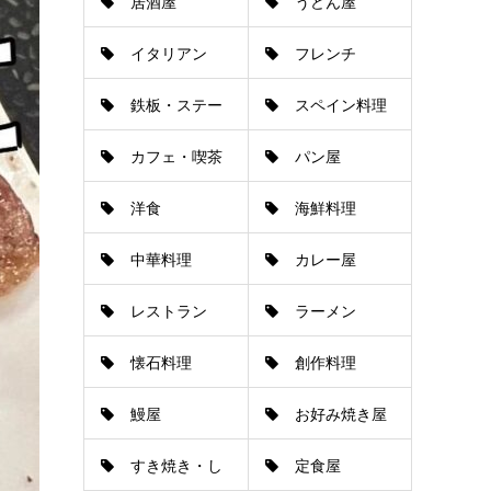
居酒屋
うどん屋
イタリアン
フレンチ
鉄板・ステー
スペイン料理
カフェ・喫茶
パン屋
キ
洋食
海鮮料理
店
中華料理
カレー屋
レストラン
ラーメン
懐石料理
創作料理
鰻屋
お好み焼き屋
すき焼き・し
定食屋