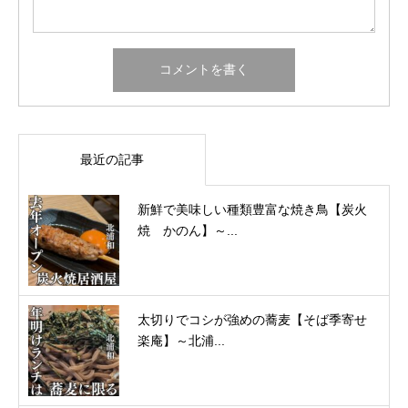
最近の記事
新鮮で美味しい種類豊富な焼き鳥【炭火
焼 かのん】～...
太切りでコシが強めの蕎麦【そば季寄せ
楽庵】～北浦...