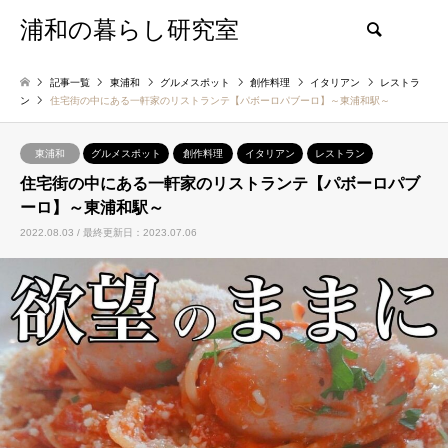
浦和の暮らし研究室
検索
記事一覧
東浦和
グルメスポット
創作料理
イタリアン
レストラ
ン
住宅街の中にある一軒家のリストランテ【パボーロパブーロ】～東浦和駅～
東浦和
グルメスポット
創作料理
イタリアン
レストラン
住宅街の中にある一軒家のリストランテ【パボーロパブ
ーロ】～東浦和駅～
2022.08.03 / 最終更新日：2023.07.06