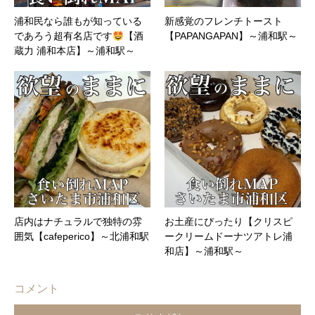
浦和民なら誰もが知っている
新感覚のフレンチトースト
であろう超有名店です
【酒
【PAPANGAPAN】～浦和駅～
蔵力 浦和本店】～浦和駅～
店内はナチュラルで独特の雰
お土産にぴったり【クリスピ
囲気【cafeperico】～北浦和駅
ークリームドーナツアトレ浦
和店】～浦和駅～
コメント