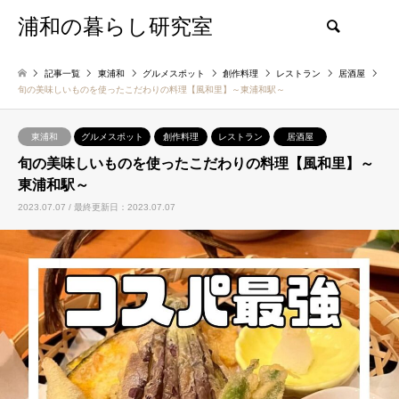
浦和の暮らし研究室
検索
記事一覧
東浦和
グルメスポット
創作料理
レストラン
居酒屋
旬の美味しいものを使ったこだわりの料理【風和里】～東浦和駅～
東浦和
グルメスポット
創作料理
レストラン
居酒屋
旬の美味しいものを使ったこだわりの料理【風和里】～
東浦和駅～
2023.07.07 / 最終更新日：2023.07.07