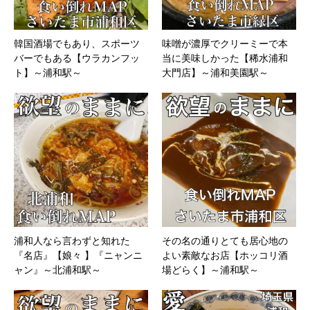
韓国酒場でもあり、スポーツ
味噌が濃厚でクリーミーで本
バーでもある【ウラカンフッ
当に美味しかった【稀水浦和
ト】～浦和駅～
大門店】～浦和美園駅～
浦和人なら言わずと知れた
その名の通りとても居心地の
『名店』【娘々 】『ニャンニ
よい素敵なお店【ホッコリ酒
ャン』～北浦和駅～
場どらく】～浦和駅～