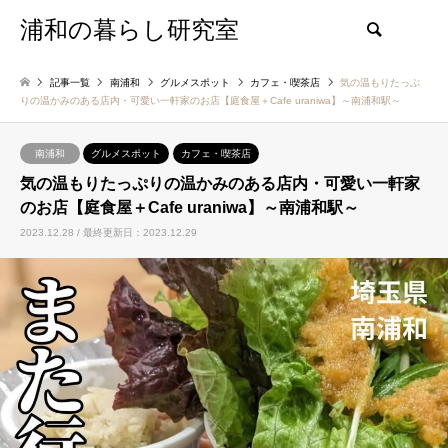
浦和の暮らし研究室
検索
記事一覧
南浦和
グルメスポット
カフェ・喫茶店
気の温もりたっぷ
りの温かみのある店内・可愛い一軒家のお店【庭食屋＋Cafe uraniwa】～南浦和駅～
南浦和
グルメスポット
カフェ・喫茶店
気の温もりたっぷりの温かみのある店内・可愛い一軒家
のお店【庭食屋＋Cafe uraniwa】～南浦和駅～
2023.12.28 / 最終更新日：2023.12.29