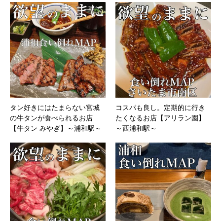
タン好きにはたまらない宮城
コスパも良し。定期的に行き
の牛タンが食べられるお店
たくなるお店【アリラン園】
【牛タン みやぎ】～浦和駅～
～西浦和駅～