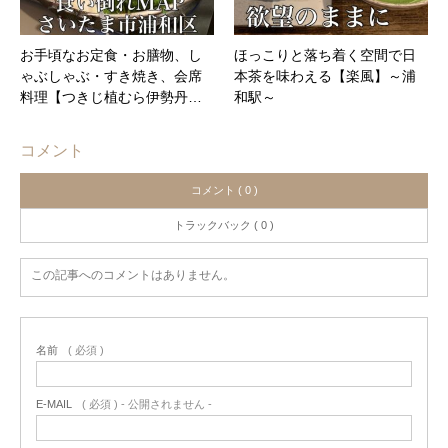
お手頃なお定食・お膳物、し
ほっこりと落ち着く空間で日
ゃぶしゃぶ・すき焼き、会席
本茶を味わえる【楽風】～浦
料理【つきじ植むら伊勢丹…
和駅～
コメント
コメント ( 0 )
トラックバック ( 0 )
この記事へのコメントはありません。
名前
( 必須 )
E-MAIL
( 必須 ) - 公開されません -